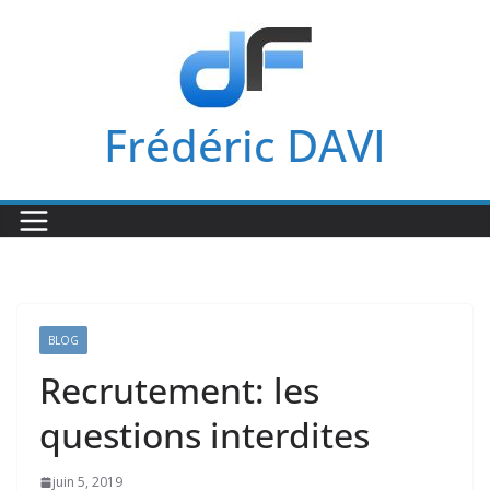
Passer
au
contenu
Frédéric DAVI
BLOG
Recrutement: les
questions interdites
juin 5, 2019