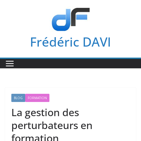
Passer
au
contenu
Frédéric DAVI
BLOG
FORMATION
La gestion des
perturbateurs en
formation