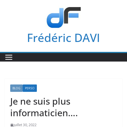
Passer
au
contenu
Frédéric DAVI
BLOG
PERSO
Je ne suis plus
informaticien….
juillet 30, 2022