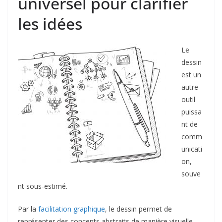
universel pour clarifier
les idées
Le
dessin
est un
autre
outil
puissa
nt de
comm
unicati
on,
souve
nt sous-estimé.
Par la
facilitation graphique
, le dessin permet de
représenter des concepts abstraits de manière visuelle,