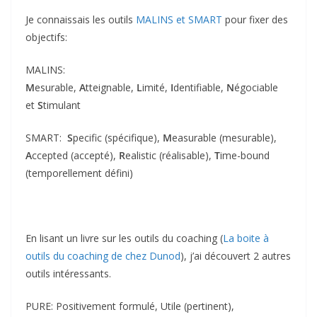
Je connaissais les outils
MALINS et SMART
pour fixer des
objectifs:
MALINS:
M
esurable,
A
tteignable,
L
imité,
I
dentifiable,
N
égociable
et
S
timulant
SMART:
S
pecific (spécifique),
M
easurable (mesurable),
A
ccepted (accepté),
R
ealistic (réalisable),
T
ime-bound
(temporellement défini)
En lisant un livre sur les outils du coaching (
La boite à
outils du coaching de chez Dunod
), j’ai découvert 2 autres
outils intéressants.
PURE: Positivement formulé, Utile (pertinent),